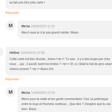
as fait une très jolie carte !
Répondre
M
Micha
16/06/2025 11:32
Merci mais je n'ai pas grand mérite ! Bises
H
Hélène
14/06/2025 22:58
Cette carte est très réussie , bravo !<br /> Tu sais , il y a des loups par chez
nous ....qui , il paraît, tuent les brebis ? <br /> Et ,si c'était le fait de gros vilai
chiens errants ? <br /> Bises d'H.
Répondre
M
Micha
14/06/2025 23:59
Merci pour ta visite et ton gentil commentaire ! Oui, la polémique
entre le loup et l'homme continue... Que dire ? J'espère que tu vas
bien. Bises