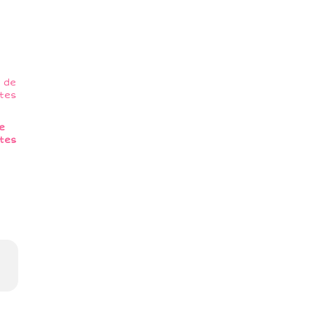
e
tes