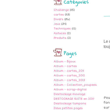
Catégories
Challenge
(115)
cartes
(113)
Divers
(86)
Jeux
(34)
Techniques
(12)
Astuces
(2)
Produits
(2)
Le 
tou
Pages
Album - Bijoux
Album - cartes
Album - cartes_2011
Album - cartes_2012
Album - cartes_2013
Album - Collection_poupees
Album - scrap-digital
Destockage moulage
Pou
DESTOCKAGE SUITE en 2017
fon
Destockage tampons
sur
Deux petites pages