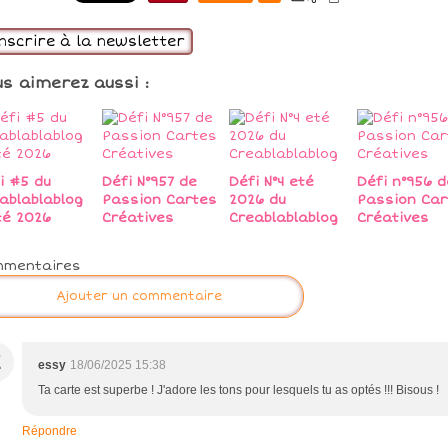
inscrire à la newsletter
us aimerez aussi :
i #5 du
Défi N°957 de
Défi N°4 eté
Défi n°956 d
ablablablog
Passion Cartes
2026 du
Passion Car
té 2026
Créatives
Creablablablog
Créatives
mmentaires
Ajouter un commentaire
E
essy
18/06/2025 15:38
Ta carte est superbe ! J'adore les tons pour lesquels tu as optés !!! Bisous !
Répondre