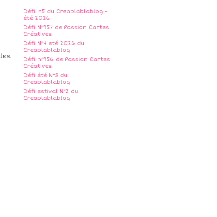
Défi #5 du Creablablablog -
été 2026
Défi N°957 de Passion Cartes
Créatives
Défi N°4 eté 2026 du
Creablablablog
lles
Défi n°956 de Passion Cartes
Créatives
Défi été N°3 du
Creablablablog
Défi estival N°2 du
Creablablablog