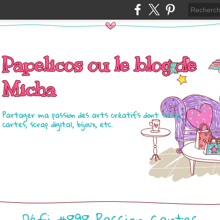
Papelicos ou le blog de
Micha
Partager ma passion des arts créatifs dont scrap,
cartes, scrap digital, bijoux, etc.
Défi #898 Passion Cartes