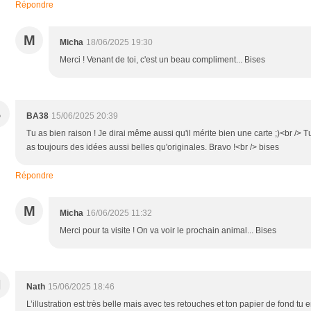
Répondre
M
Micha
18/06/2025 19:30
Merci ! Venant de toi, c'est un beau compliment... Bises
B
BA38
15/06/2025 20:39
Tu as bien raison ! Je dirai même aussi qu'il mérite bien une carte ;)<br /> T
as toujours des idées aussi belles qu'originales. Bravo !<br /> bises
Répondre
M
Micha
16/06/2025 11:32
Merci pour ta visite ! On va voir le prochain animal... Bises
N
Nath
15/06/2025 18:46
L’illustration est très belle mais avec tes retouches et ton papier de fond tu 