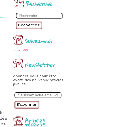
Recherche
Recherche
Suivez-moi
Flux RSS
.
Newsletter
Abonnez-vous pour être
averti des nouveaux articles
publiés.
E
m
a
i
l
le
Articles
llée
récents
ans