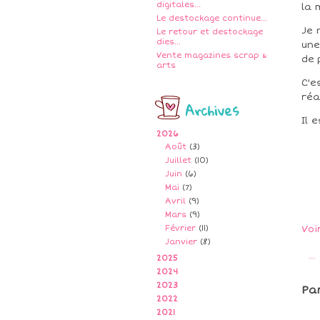
digitales...
la 
Le destockage continue...
Je 
Le retour et destockage
dies...
une
Vente magazines scrap &
de 
arts
C'e
réa
Archives
Il 
2026
Août
(3)
Juillet
(10)
Juin
(6)
Mai
(7)
Avril
(9)
Mars
(9)
Février
(11)
Voi
Janvier
(8)
…
2025
2024
2023
Pa
2022
2021