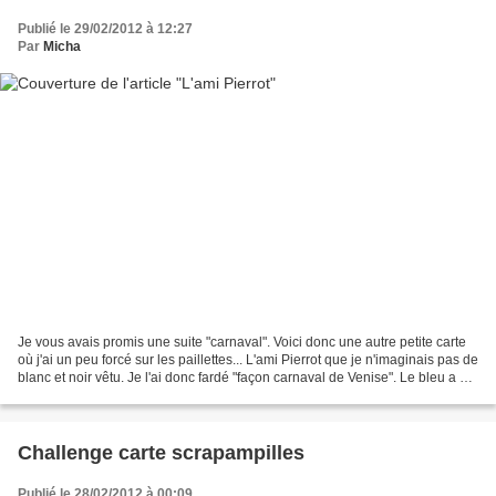
Publié le 29/02/2012 à 12:27
Par
Micha
Je vous avais promis une suite "carnaval". Voici donc une autre petite carte
où j'ai un peu forcé sur les paillettes... L'ami Pierrot que je n'imaginais pas de
blanc et noir vêtu. Je l'ai donc fardé "façon carnaval de Venise". Le bleu a été
ma couleur...
Challenge carte scrapampilles
Publié le 28/02/2012 à 00:09