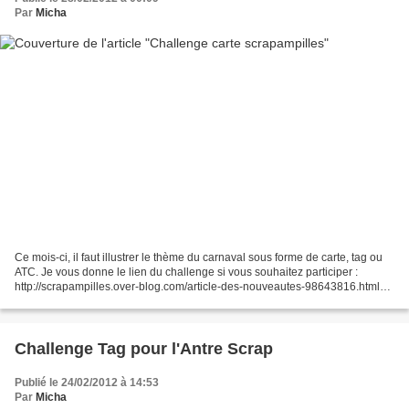
Par
Micha
Ce mois-ci, il faut illustrer le thème du carnaval sous forme de carte, tag ou
ATC. Je vous donne le lien du challenge si vous souhaitez participer :
http://scrapampilles.over-blog.com/article-des-nouveautes-98643816.html
Au début, je voulais une carte...
Challenge Tag pour l'Antre Scrap
Publié le 24/02/2012 à 14:53
Par
Micha