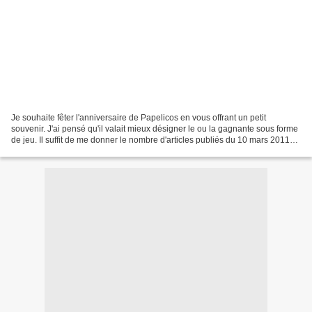
Je souhaite fêter l'anniversaire de Papelicos en vous offrant un petit
souvenir. J'ai pensé qu'il valait mieux désigner le ou la gagnante sous forme
de jeu. Il suffit de me donner le nombre d'articles publiés du 10 mars 2011
jusqu'à ce jour, le 29 février...