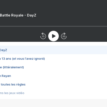
 Battle Royale - DayZ
 DayZ
 a 13 ans (et vous l'avez ignoré)
e (littéralement)
im Rayan
 toutes les règles
s les jeux vidéo
us choquant de Rockstar ? - Le scandale BULLY