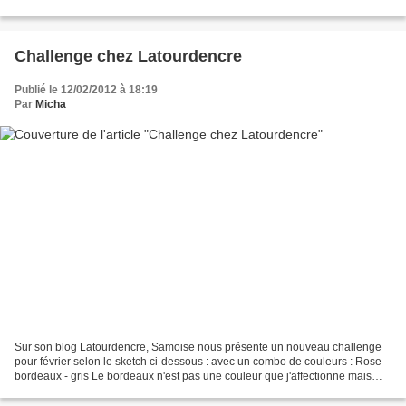
mes "illusions perdues", ce...
Challenge chez Latourdencre
Publié le 12/02/2012 à 18:19
Par
Micha
Sur son blog Latourdencre, Samoise nous présente un nouveau challenge
pour février selon le sketch ci-dessous : avec un combo de couleurs : Rose -
bordeaux - gris Le bordeaux n'est pas une couleur que j'affectionne mais
c'est là que se trouve le défi...