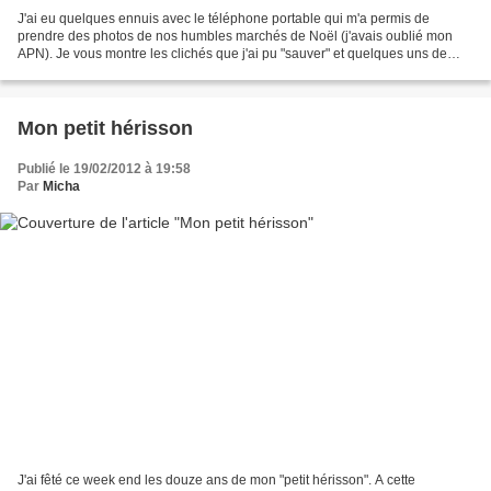
J'ai eu quelques ennuis avec le téléphone portable qui m'a permis de
prendre des photos de nos humbles marchés de Noël (j'avais oublié mon
APN). Je vous montre les clichés que j'ai pu "sauver" et quelques uns de
mes achats mais ne vous attendez pas à...
Mon petit hérisson
Publié le 19/02/2012 à 19:58
Par
Micha
J'ai fêté ce week end les douze ans de mon "petit hérisson". A cette