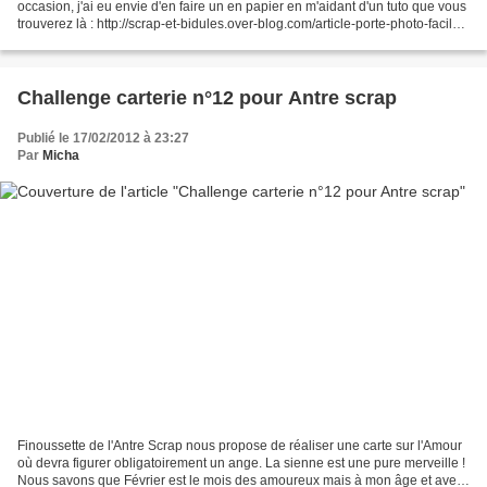
occasion, j'ai eu envie d'en faire un en papier en m'aidant d'un tuto que vous
trouverez là : http://scrap-et-bidules.over-blog.com/article-porte-photo-facile-
48265977.html. Voici donc...
Challenge carterie n°12 pour Antre scrap
Publié le 17/02/2012 à 23:27
Par
Micha
Finoussette de l'Antre Scrap nous propose de réaliser une carte sur l'Amour
où devra figurer obligatoirement un ange. La sienne est une pure merveille !
Nous savons que Février est le mois des amoureux mais à mon âge et avec