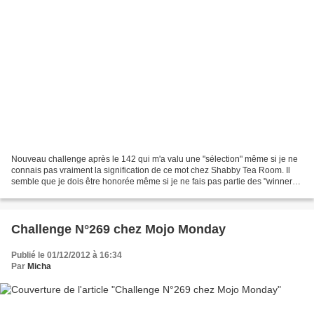
Nouveau challenge après le 142 qui m'a valu une "sélection" même si je ne
connais pas vraiment la signification de ce mot chez Shabby Tea Room. Il
semble que je dois être honorée même si je ne fais pas partie des "winners".
Voir son nom cité en "lettres...
Challenge N°269 chez Mojo Monday
Publié le 01/12/2012 à 16:34
Par
Micha