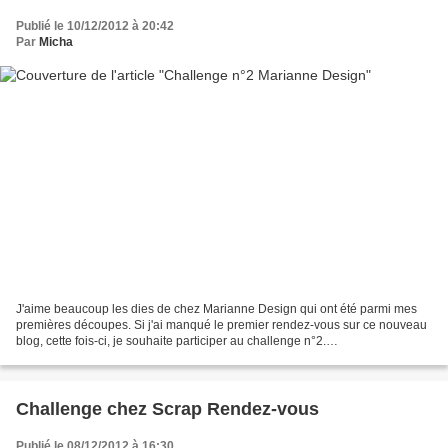
Publié le 10/12/2012 à 20:42
Par
Micha
J'aime beaucoup les dies de chez Marianne Design qui ont été parmi mes
premières découpes. Si j'ai manqué le premier rendez-vous sur ce nouveau
blog, cette fois-ci, je souhaite participer au challenge n°2.
http://scrapinheart.over-blog.com/article-challenge-n-2-marianne-design-
une-fleur-avec-un-bouton-en-son-coeur-113039619.html...
Challenge chez Scrap Rendez-vous
Publié le 08/12/2012 à 16:30