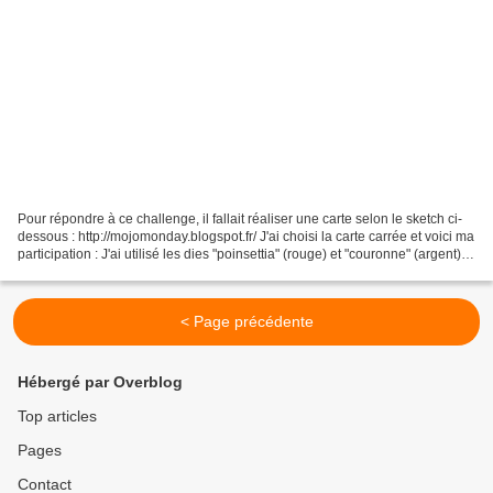
Pour répondre à ce challenge, il fallait réaliser une carte selon le sketch ci-
dessous : http://mojomonday.blogspot.fr/ J'ai choisi la carte carrée et voici ma
participation : J'ai utilisé les dies "poinsettia" (rouge) et "couronne" (argent),
ajouté un...
< Page précédente
Hébergé par Overblog
Top articles
Pages
Contact