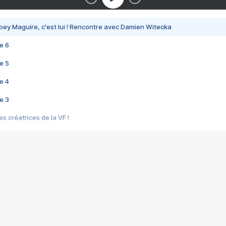
bey Maguire, c'est lui ! Rencontre avec Damien Witecka
e 6
e 5
e 4
e 3
s créatrices de la VF !
e 2
e 1
e Mektoub My Love arrive enfin ! Rencontre avec Shaïn Boumedine et Sal
i : après Toni en famille
elle réalise le bouleversant Dites lui que je l'aime