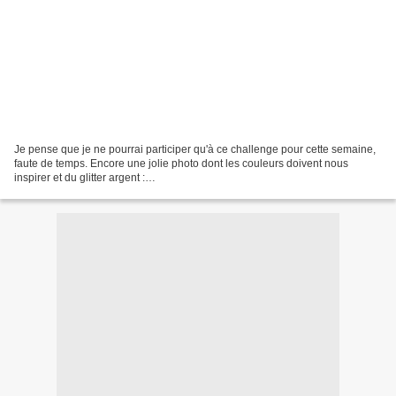
Je pense que je ne pourrai participer qu'à ce challenge pour cette semaine,
faute de temps. Encore une jolie photo dont les couleurs doivent nous
inspirer et du glitter argent :
http://theshabbytearoom.blogspot.fr/2012/12/week-144-shabby-chic-
holiday.html...