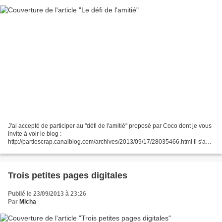
J'ai accepté de participer au "défi de l'amitié" proposé par Coco dont je vous
invite à voir le blog :
http://partiescrap.canalblog.com/archives/2013/09/17/28035466.html Il s'agit
de réaliser une carte avec et seulement avec ce que votre partenaire vous...
Trois petites pages digitales
Publié le 23/09/2013 à 23:26
Par
Micha