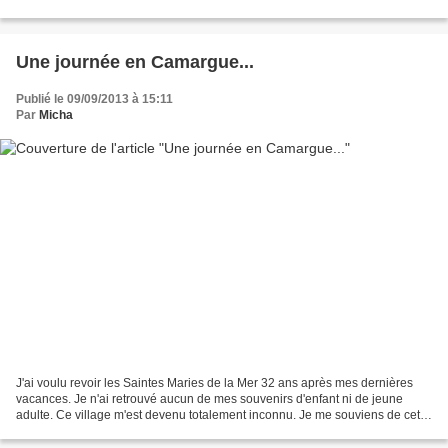
Ariel, Pocahontas,...
Une journée en Camargue...
Publié le 09/09/2013 à 15:11
Par
Micha
J'ai voulu revoir les Saintes Maries de la Mer 32 ans après mes dernières
vacances. Je n'ai retrouvé aucun de mes souvenirs d'enfant ni de jeune
adulte. Ce village m'est devenu totalement inconnu. Je me souviens de cette
plage sans fin où nous faisions...