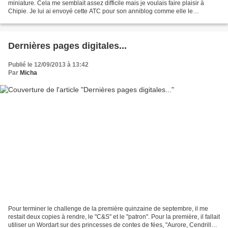
miniature. Cela me semblait assez difficile mais je voulais faire plaisir à
Chipie. Je lui ai envoyé cette ATC pour son anniblog comme elle le
souhaitait. J'ai suivi les conseils de...
Dernières pages digitales...
Publié le 12/09/2013 à 13:42
Par
Micha
Pour terminer le challenge de la première quinzaine de septembre, il me
restait deux copies à rendre, le "C&S" et le "patron". Pour la première, il fallait
utiliser un Wordart sur des princesses de contes de fées, "Aurore, Cendrillon,