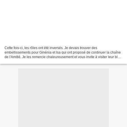
Cette fois-ci, les rôles ont été inversés. Je devais trouver des
embellissements pour Ginénia et Isa qui ont proposé de continuer la chaîne
de l'Amitié. Je les remercie chaleureusement et vous invite à visiter leur blog.
J'ai choisi les scrapbidules et...