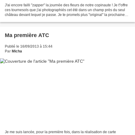
J'ai encore failli "zapper" la journée des fleurs de notre copinaute ! Je t"offre
ces tournesols que j'ai photographiés cet été dans un champ près du seul
château devant lequel je passe. Je te promets plus "original" la prochaine
fois. Si le coeur vous...
Ma première ATC
Publié le 16/09/2013 à 15:44
Par
Micha
Je me suis lancée, pour la première fois, dans la réalisation de carte