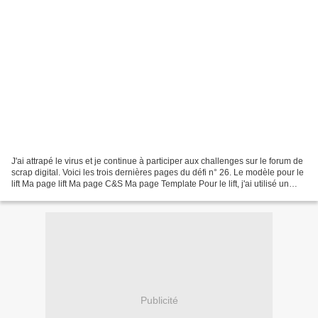
J'ai attrapé le virus et je continue à participer aux challenges sur le forum de
scrap digital. Voici les trois dernières pages du défi n° 26. Le modèle pour le
lift Ma page lift Ma page C&S Ma page Template Pour le lift, j'ai utilisé un
brush et des...
Publicité