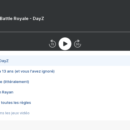
 Battle Royale - DayZ
 DayZ
 a 13 ans (et vous l'avez ignoré)
e (littéralement)
im Rayan
 toutes les règles
s les jeux vidéo
us choquant de Rockstar ? - Le scandale BULLY