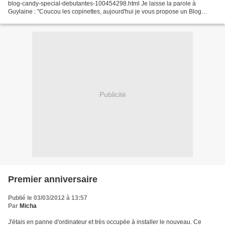
blog-candy-special-debutantes-100454298.html Je laisse la parole à
Guylaine : "Coucou les copinettes, aujourd'hui je vous propose un Blog
Candy rien que les débutantes en scrap...
Publicité
Premier anniversaire
Publié le 03/03/2012 à 13:57
Par
Micha
J'étais en panne d'ordinateur et très occupée à installer le nouveau. Ce