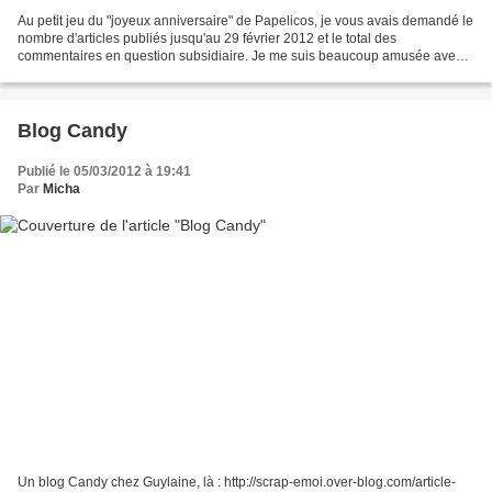
Au petit jeu du "joyeux anniversaire" de Papelicos, je vous avais demandé le
nombre d'articles publiés jusqu'au 29 février 2012 et le total des
commentaires en question subsidiaire. Je me suis beaucoup amusée avec
vos réponses et la façon la plus rapide...
Blog Candy
Publié le 05/03/2012 à 19:41
Par
Micha
Un blog Candy chez Guylaine, là : http://scrap-emoi.over-blog.com/article-