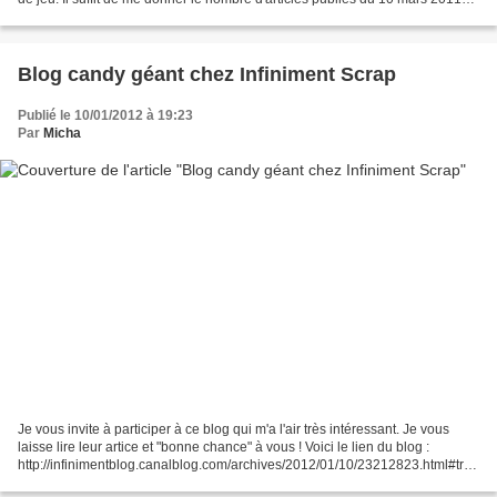
jusqu'à ce jour, le 29 février...
Blog candy géant chez Infiniment Scrap
Publié le 10/01/2012 à 19:23
Par
Micha
Je vous invite à participer à ce blog qui m'a l'air très intéressant. Je vous
laisse lire leur artice et "bonne chance" à vous ! Voici le lien du blog :
http://infinimentblog.canalblog.com/archives/2012/01/10/23212823.html#trac
kbacks "Pour fêter comme...