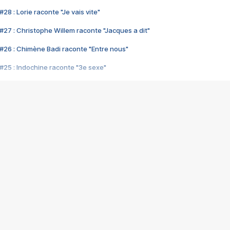
28 : Lorie raconte "Je vais vite"
#27 : Christophe Willem raconte "Jacques a dit"
#26 : Chimène Badi raconte "Entre nous"
#25 : Indochine raconte "3e sexe"
#24 : Zaho raconte "C'est chelou"
#23 : Patrick Bruel raconte "Au café des délices"
#22 : Kyo raconte "Le chemin"
#21 : Nolwenn Leroy raconte "Cassé"
#20 : Patrick Hernandez raconte "Born to be alive"
#19 : Lorie raconte "Près de moi"
#18 : Michael Jones raconte "A nos actes manqués" (avec Jean-Jacque
#17 : Khaled raconte "Aïcha"