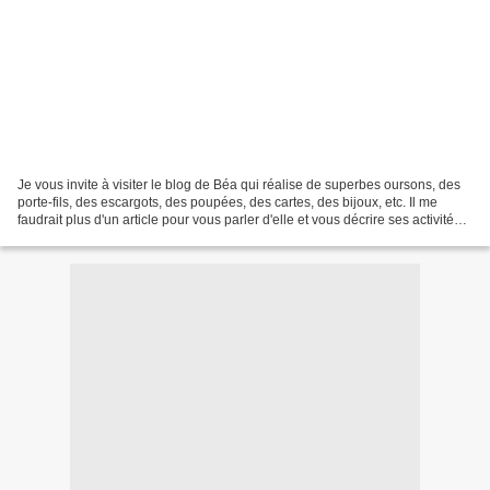
Je vous invite à visiter le blog de Béa qui réalise de superbes oursons, des
porte-fils, des escargots, des poupées, des cartes, des bijoux, etc. Il me
faudrait plus d'un article pour vous parler d'elle et vous décrire ses activités.
Je me demande où...