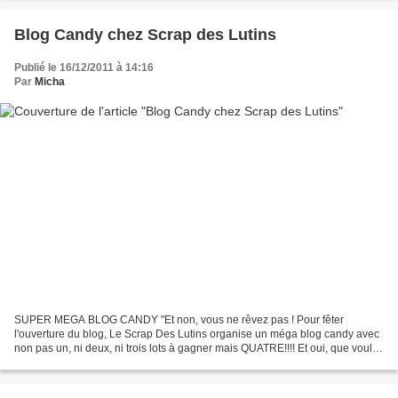
Blog Candy chez Scrap des Lutins
Publié le 16/12/2011 à 14:16
Par
Micha
SUPER MEGA BLOG CANDY "Et non, vous ne rêvez pas ! Pour fêter
l'ouverture du blog, Le Scrap Des Lutins organise un méga blog candy avec
non pas un, ni deux, ni trois lots à gagner mais QUATRE!!!! Et oui, que voulez
vous, c'est Noël et les lutins du père...