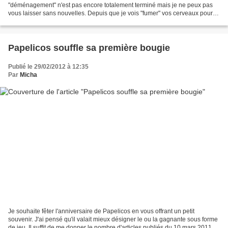
"déménagement" n'est pas encore totalement terminé mais je ne peux pas
vous laisser sans nouvelles. Depuis que je vois "fumer" vos cerveaux pour
découvrir le nombre d'articles et...
Papelicos souffle sa première bougie
Publié le 29/02/2012 à 12:35
Par
Micha
Je souhaite fêter l'anniversaire de Papelicos en vous offrant un petit
souvenir. J'ai pensé qu'il valait mieux désigner le ou la gagnante sous forme
de jeu. Il suffit de me donner le nombre d'articles publiés du 10 mars 2011