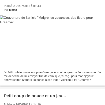
Publié le 21/07/2012 à 09:43
Par
Micha
j'ai failli oublier notre scropine Greenye et son bouquet de fleurs mensuel. Je
me dépêche de lui envoyer l'un de ceux que j'ai reçu pour mon "joyeux
anniversaire". D'abord, je pense à son logo : Voici pour toi, Greenye !
Comme d'habitude, vous lui envoyez...
Petit coup de pouce et un jeu...
Publié le 26/06/2012 à 14:19