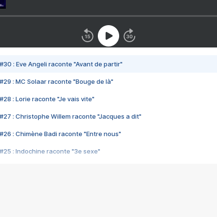
#30 : Eve Angeli raconte "Avant de partir"
#29 : MC Solaar raconte "Bouge de là"
28 : Lorie raconte "Je vais vite"
#27 : Christophe Willem raconte "Jacques a dit"
#26 : Chimène Badi raconte "Entre nous"
#25 : Indochine raconte "3e sexe"
#24 : Zaho raconte "C'est chelou"
#23 : Patrick Bruel raconte "Au café des délices"
#22 : Kyo raconte "Le chemin"