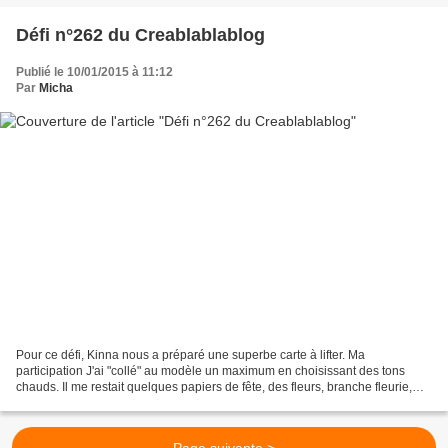
Défi n°262 du Creablablablog
Publié le 10/01/2015 à 11:12
Par
Micha
Pour ce défi, Kinna nous a préparé une superbe carte à lifter. Ma
participation J'ai "collé" au modèle un maximum en choisissant des tons
chauds. Il me restait quelques papiers de fête, des fleurs, branche fleurie,
ruban froissé, feuilles... de l'année...