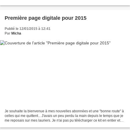
l'Antre Scrap. Je pense avoir eu une...
Première page digitale pour 2015
Publié le 12/01/2015 à 12:41
Par
Micha
Je souhaite la bienvenue à mes nouvelles abonnées et une "bonne route" à
celles qui me quittent... J'avais un peu perdu la main depuis le temps que je
me reposais sur mes lauriers. Je n'ai pas pu télécharger ce kit en entier et
c'est quand j'ai terminé...