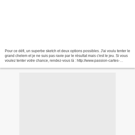
Pour ce défi, un superbe sketch et deux options possibles. J'ai voulu tenter le
grand chelem et je ne suis pas ravie par le résultat mais c'est le jeu. Si vous
voulez tenter votre chance, rendez-vous là : http://www.passion-cartes-
creatives-
magazine.com/archives/2015/01/29/31415589.html#utm_medium=email&ut
m_source=notification&utm_campaign=magpassioncartes Ma...