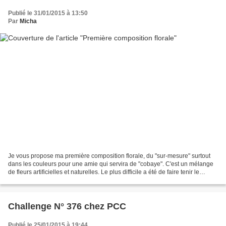
Publié le 31/01/2015 à 13:50
Par
Micha
Je vous propose ma première composition florale, du "sur-mesure" surtout
dans les couleurs pour une amie qui servira de "cobaye". C'est un mélange
de fleurs artificielles et naturelles. Le plus difficile a été de faire tenir le
bouquet sans que le contenant...
Challenge N° 376 chez PCC
Publié le 25/01/2015 à 19:44