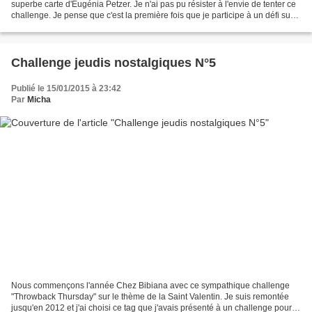
superbe carte d'Eugénia Petzer. Je n'ai pas pu résister à l'envie de tenter ce
challenge. Je pense que c'est la première fois que je participe à un défi sur
ce blog dont j'aime beaucoup...
Challenge jeudis nostalgiques N°5
Publié le 15/01/2015 à 23:42
Par
Micha
Nous commençons l'année Chez Bibiana avec ce sympathique challenge
"Throwback Thursday" sur le thème de la Saint Valentin. Je suis remontée
jusqu'en 2012 et j'ai choisi ce tag que j'avais présenté à un challenge pour